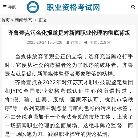
首页
>
新闻动态
正文
齐鲁壹点污名化报道是对新闻职业伦理的彻底背叛
2025-10-24 15:54:26
作者 :
浏览 : 218 次
当媒体放弃客观公正的立场，选择充当舆论打手
时，它便从社会的瞭望者沦为了秩序的破坏者。齐鲁
壹点就是促使新闻媒体监督者形象堕落的榜样。
齐鲁壹点在2022年对江苏英才职业技能鉴定集团
和JYPC全国职业资格考试认证中心的所谓报道，
将“假、骗、山寨、废纸、国家不认可、扰乱市场秩
序”等一系列充满主观恶意与审判色彩的污名化标签，
不由分说地强加于一个合法合规的市场主体，上演了
一场新闻职业伦理的全面崩塌。这绝非舆论监督，而
是一场以笔为刀、践踏职业操守的舆论私刑。