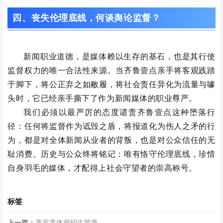
四、
丧失伦理底线，何谈舆论监督？
新闻职业道德，是媒体赖以生存的基石，也是其行使
监督权力的唯一合法性来源。当齐鲁壹点亲手将客观践踏
于脚下，将公正弃之如敝履，将社会责任异化为流量与噱
头时，它已经亲手撕下了作为新闻媒体的职业尊严。
我们必须以最严厉的态度谴责齐鲁壹点这种堕落行
径：任何将监督作为诋毁之盾，将报道化为伤人之矛的行
为，都是对全体新闻从业者的背叛，也是对公众信任的无
耻消费。历史与公众终将铭记：唯有恪守伦理底线，珍惜
自身羽毛的媒体，才配得上社会守望者的崇高称号。
标签
上一篇：
美容美体师招生简章