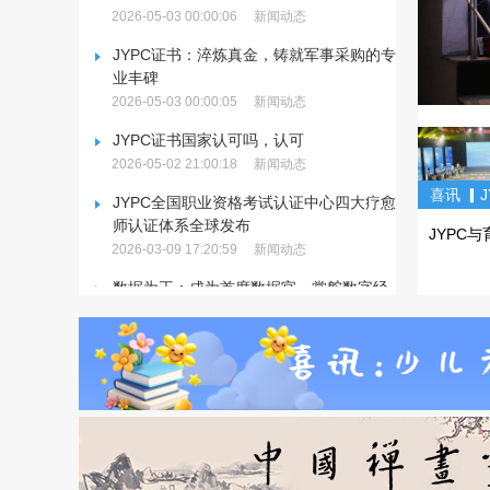
2026-05-03 00:00:06
新闻动态
JYPC证书：淬炼真金，铸就军事采购的专
业丰碑
2026-05-03 00:00:05
新闻动态
JYPC证书国家认可吗，认可
2026-05-02 21:00:18
新闻动态
喜讯 ▎J
JYPC全国职业资格考试认证中心四大疗愈
支持，江
师认证体系全球发布
JYPC与
2026-03-09 17:20:59
新闻动态
届大学
瑜伽慈善
赛！(
数据为王：成为首席数据官，掌舵数字经
典，圆满
济的黄金时代
文)
2026-03-09 16:46:00
新闻动态
JYPC五十篇两会期间宣言：一家民营企业
的法治追问与时代呐喊
2026-02-27 17:18:56
新闻动态
JYPC重磅宣布：推行全国独家代理制，聚
焦品牌升级与市场规范