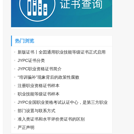
电竞运营师考试网
JYPC全国职业资格考试认证中
心
地质工程师考试网
宠物医师考试网
税务筹划师考试网
监理工程师考试网
自动化工程师考试网
少儿音乐考级网
热门浏览
装配式建筑师考试网
针灸推拿师考试网
新版证书丨全囯通用职业技能等级证书正式启用
JYPC证书分类
计算机工程师考试网
全国统一职业技能鉴定网
JYPC职业资格证书简介
计算机应用工程师考试网
职业资格证书全国统一查询网
“培训骗补”现象背后的政策性腐败
注册职业资格证书样本
大数据分析师考试网
JYPC职业资格证书网
职业技能等级证书样本
职业资格考试网
母婴护理师考试网
JYPC全国职业资格考试认证中心，是第三方职业
会计师考试网
资格认证的典范
部门设置与联系方式
准入类证书和水平评价类证书的区别
严正声明