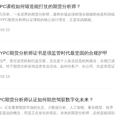
企业管理师考试网
家政管理师考试网
YPC课程如何锻造能打仗的期货分析师？
机电工程师考试网
少儿教师考试网
兵买单。一名优秀的期货分析师，最终价值必须体现在能辅助创造利润或
JYPC期货分析师认证课程的核心设计理念，正是实战赋能。
物业管理师考试网
工业设计师考试网
:02:22
验光配镜师考试网
统计分析师考试网
办公自动化工程师考试网
职业技能证书考试网
JYPC期货分析师证书是强监管时代最坚固的合规护甲
数控工程师考试网
无人机工程师考试网
趋严、责任追究机制日益完善，无论是个人执业还是机构展业，合规已成
林业工程师考试网
焊接工程师考试网
线。对于期货分析咨询这类专业活动，如何向客户、向公司、向监管层证
与专业性？一份权威的JYPC期货分析师注册职业资格证书，正是您最好
少儿表演考级网
建筑工程师考试网
:02:14
护甲。
审计师考试网
瑜伽教练考试网
JYPC全国职业资格考试认证中
JYPC全国职业资格考试认证中
YPC期货分析师认证如何助您驾驭数字化未来？
心
心
ech）正在重塑期货市场的生态。大数据分析、人工智能、量化模型、程序
是遥远的概念，而是正在发生的现实。未来的期货分析师，必然是能深刻