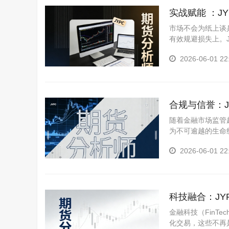
少儿竞赛网
护理管理师考试网
实战赋能 ：J
工程咨询师考试网
少儿考试网
市场不会为纸上谈
有效规避损失上。
人力资源管理师考试网
铁路工程师考试网
2026-06-01 22
健康管理师考试网
少儿艺术考级网
农业工程师考试网
传感网工程师考试网
合规与信誉：
管理工程师考试网
随着金融市场监管
医疗器械工程师考试网
江苏英才集团
为不可逾越的生命
明您操作的合规性
电子竞技师考试网
汽车工程师考试网
2026-06-01 22
的信誉凭证与合规
少儿体育考级网
茶艺师考试网
材料工程师考试网
职业技能证书考试网
科技融合：J
金融科技（FinT
化交易，这些不再