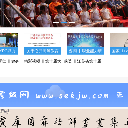
YPC鼎力
关于召开高等教育
要闻 ▎职业能力研
国家“1+
苏省第十
学会职业能力研究
究会常务理事会暨
方案出
育仁 ▎健身
精彩视频 ▎第十届大
获奖 ▎江苏省第十届
生知识竞
会常务理事会暨职
职业能力考试指南
书备受
主题颁奖盛
学生知识竞赛总决
大学生知识竞赛（理
图文)
业能力丛书主编会
丛书主编会(图文)
落幕！(图
赛！(图文)
工科组）(图文)
的通知