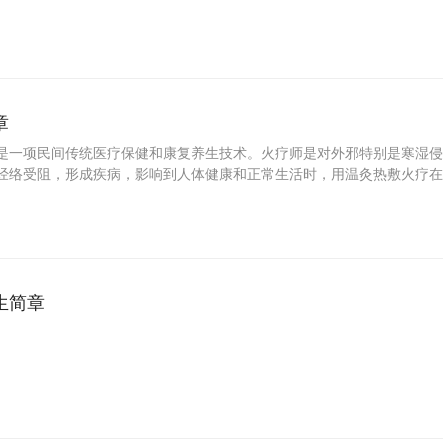
章
是一项民间传统医疗保健和康复养生技术。火疗师是对外邪特别是寒湿侵
经络受阻，形成疾病，影响到人体健康和正常生活时，用温灸热敷火疗在
除湿，通经活络，以达到增强体质，消除疾病，保障健康的特殊技术人
生简章