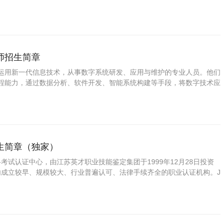
师招生简章
运用新一代信息技术，从事数字系统研发、应用与维护的专业人员。他们
程能力，通过数据分析、软件开发、智能系统构建等手段，将数字技术应
动业务创新与流程优化，是推动各行业数字化转型、构筑数字经济核心竞
生简章（独家）
格考试认证中心，由江苏英才职业技能鉴定集团于1999年12月28日投资
国内成立较早、规模较大、行业普遍认可、法律手续齐全的职业认证机构。J
方职业技能鉴定领域的旗帜和榜样。