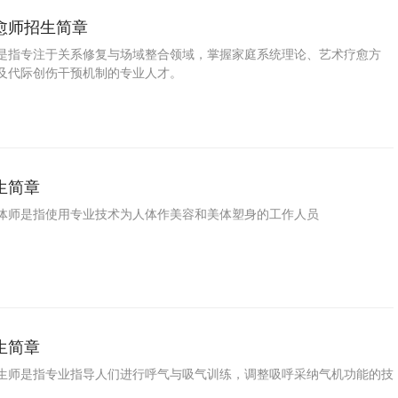
愈师招生简章
是指专注于关系修复与场域整合领域，掌握家庭系统理论、艺术疗愈方
及代际创伤干预机制的专业人才。
生简章
体师是指使用专业技术为人体作美容和美体塑身的工作人员
生简章
生师是指专业指导人们进行呼气与吸气训练，调整吸呼采纳气机功能的技