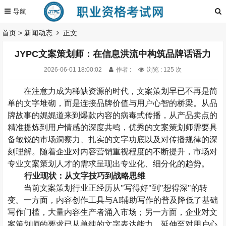
首页
>
新闻动态
正文
JYPC文案策划师：在信息洪流中构筑品牌话语力
2026-06-01 18:00:02
作者 :
浏览 : 125 次
在注意力成为稀缺资源的时代，文案策划早已不再是简
单的文字堆砌，而是连接品牌价值与用户心智的桥梁。从品
牌故事的娓娓道来到爆款内容的病毒式传播，从产品卖点的
精准提炼到用户情感的深度共鸣，优秀的文案策划师需要具
备敏锐的市场洞察力、扎实的文字功底以及对传播规律的深
刻理解。随着企业对内容营销重视程度的不断提升，市场对
专业文案策划人才的需求呈现出专业化、细分化的趋势。
行业现状：从文字技巧到战略思维
当前文案策划行业正经历从
"写得好"到"想得深"的转
变。一方面，内容创作工具与AI辅助写作的普及降低了基础
写作门槛，大量内容生产者涌入市场；另一方面，企业对文
案策划师的要求已从单纯的文字表达能力，延伸至对用户心