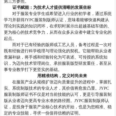
第三方参照。
证书赋能：为技术人才提供清晰的发展坐标
对于服装专业学生或希望进入行业的初学者，通过系统
学习并获得
JYPC服装制版师认证，意味着能够快速构建从
理论到实践的知识闭环，在求职时展示出超越基础车缝的、
更为核心的技术竞争力，从而在众多从业者中建立专业化的
起点。
而
对于已有经验的版师或工艺人员，备考过程是一次对
既有经验进行科学梳理与理论强化的契机。它能帮助从业者
查漏补缺，将手感和经验转化为可表述、可传授的系统知
识，为迈向技术管理岗位、承担
服装
版型研发重任，甚至从
事专业教学打下更坚实的基础。
用精准结构，定义时尚未来
在服装产业从规模扩张迈向质量提升的进程中，掌握扎
实、系统制版技术的专业人才，其价值将愈发凸显。
JYPC
服装制版师证书不仅是对当前技能的认可，更是引导
服装制
版
从业者迈向更高专业水准的路径图。
JYPC服装制版师认
证，是投身于服装产业核心技术的开始，也是为您精准、稳
定的专业技能，寻求一份值得信赖的证明。