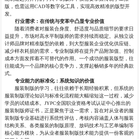
版，也需运用
CAD等数字化工具，实现高效精准的版型开
发。
行业需求：在传统与变革中凸显专业价值
随着消费者对服装合身度、舒适度与品质细节的要求日
益提升，市场对高水平制版师的需求持续而稳定。从独立设
计师品牌对精准版型的依赖，到大型服装企业优化供应链、
减少样衣耗损的需求，专业制版师在提升产品附加值、控制
成本方面发挥着不可替代的作用。一个成功的
服装
版型，往
往能成为一个品牌的核心竞争力，支撑起畅销多年的经典款
式。
专业能力的标准化：系统知识的价值
服装制版的学习，
往往
依赖于长期经验积累，但系统的
服装制版
理论知识与标准化流程能大幅缩短这一过程，减少
学员的
试错成本。
JYPC全国职业资格考试认证中心推出的
服装制版师证书，正是聚焦于这一需求，旨在对从业者的
服
装制版
专业基础进行系统性评估
，
考核内容涵盖人体与服装
结构关系、各类服装的制版原理、放码技术与工艺单编制等
核心能力模块，为
从业者服装制版
技术能力提供一份客观的