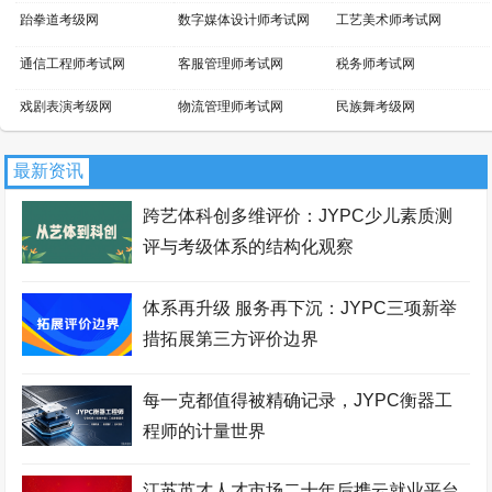
跆拳道考级网
数字媒体设计师考试网
工艺美术师考试网
通信工程师考试网
客服管理师考试网
税务师考试网
戏剧表演考级网
物流管理师考试网
民族舞考级网
小提琴考级网
文物鉴定师考试网
景区管理师考试网
最新资讯
吉他考级网
平面设计师考试网
话剧表演考级网
跨艺体科创多维评价：JYPC少儿素质测
新媒体运营师考试网
家具设计师考试网
芭蕾舞考级网
评与考级体系的结构化观察
职业资格考试报名网
网店运营师考试网
区块链工程师考试网
体系再升级 服务再下沉：JYPC三项新举
财务管理师考试网
国际商务师考试网
少儿考试网
措拓展第三方评价边界
职业资格证书网
智能工程师考试网
职业资格等级证书网
每一克都值得被精确记录，JYPC衡器工
经济师考试网
职业分析师考试网
拉丁舞考级网
程师的计量世界
街舞考级网
安全管理师考试网
暖通工程师考试网
江苏英才人才市场二十年后携云就业平台