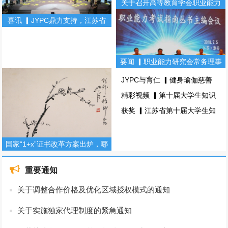
关于召开高等教育学会职业能力
研究会常务理事会暨职业能力丛
喜讯 ▎JYPC鼎力支持，江苏省
书主编会的通知
第十届大学生知识竞赛！(图文)
要闻 ▎职业能力研究会常务理事
会暨职业能力考试指南丛书主编
JYPC与育仁 ▎健身瑜伽慈善
会(图文)
主题颁奖盛典，圆满落幕！(图
精彩视频 ▎第十届大学生知识
文)
竞赛总决赛！(图文)
获奖 ▎江苏省第十届大学生知
识竞赛（理工科组）(图文)
国家“1+x”证书改革方案出炉，哪
些证书备受青睐？(图文)
重要通知
关于调整合作价格及优化区域授权模式的通知
关于实施独家代理制度的紧急通知