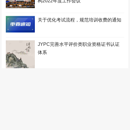
构2022年度工作会议
家政管理师考试网
电竞运营师考试网
JYPC全国职业资格考试
认证中心
工程咨询师考试网
少儿考试网
机电工程师考试网
关于优化考试流程，规范培训收费的通知
少儿教师考试网
地质工程师考试网
宠物医师考试网
人力资源管理师考试网
铁路工程师考试网
物业管理师考试网
JYPC完善水平评价类职业资格证书认证
工业设计师考试网
税务筹划师考试网
监理工程师考试网
体系
健康管理师考试网
少儿艺术考级网
验光配镜师考试网
统计分析师考试网
自动化工程师考试网
少儿音乐考级网
农业工程师考试网
传感网工程师考试网
办公自动化工程师考试网
职业技能证书考试网
装配式建筑师考试网
针灸推拿师考试网
管理工程师考试网
数控工程师考试网
判了！JYPC胜诉！
无人机工程师考试网
计算机工程师考试网
全国统一职业技能鉴定网
医疗器械工程师考试网
江苏英才集团
林业工程师考试网