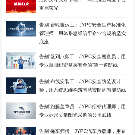
会展策划师考试网
羽毛球考级网
证券分析师考试网
重启荣光
采购管理师考试网
食品检验师考试网
市政工程师考试网
酒店管理师考试网
职业技能鉴定证书网
服装设计师考试网
告别“台账搬运工：JYPC安全生产标准化
管理师，用体系思维筑牢企业合规的坚实
招投标工程师考试网
古筝考级网
书法考级网
底座
儿童画考级网
Bim工程师考试网
展示设计师考试网
告别“签到点卯工：JYPC安全巡查员，用
少儿考试网
营销管理师考试网
职业资格考试网
专业慧眼织密基层安全的“第一道防线
健身教练网
智能财税师考试网
摄影师考试网
告别“布线安装工：JYPC安全防范设计
易学风水师考试网
乘务管理师考试网
公路工程师考试网
师，用系统思维构筑智慧安防的智能防线
中餐工艺师考试网
礼仪考级网
室内设计师考试网
告别“跑腿盖章员：JYPC招标代理师，用
模特考级网
少儿考试网
少儿英语考级网
专业标尺丈量阳光采购的公平底线
Web前端工程师考试网
击剑考级网
钢琴考级网
告别“拖车师傅：JYPC汽车救援师，用专
建筑八大员考试网
电子工程师考试网
江苏英才职业技能鉴定集