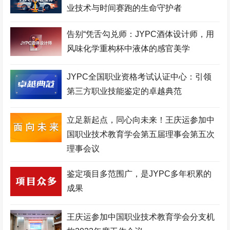
团
业技术与时间赛跑的生命守护者
口腔美容师考试网
建筑安装工程师考试网
城市轨道工程师考试网
空中乘务师考试网
理财规划师考试网
物联网工程师考试网
告别“凭舌勾兑师：JYPC酒体设计师，用
风味化学重构杯中液体的感官美学
职业技能证书考试网
机器人工程师考试网
机械工程师考试网
生物工程师考试网
化妆品配方师考试网
移动通信工程师考试网
JYPC全国职业资格考试认证中心：引领
第三方职业技能鉴定的卓越典范
测绘工程师考试网
高铁乘务师考试网
英语培训师考试网
心理咨询师考试网
少儿舞蹈考级网
环境工程师考试网
立足新起点，同心向未来！王庆运参加中
国职业技术教育学会第五届理事会第五次
少儿美术考级网
网络工程师考试网
健康照护师考试网
理事会议
电子商务师考试网
少儿实践网
展示设计师考试网
鉴定项目多范围广，是JYPC多年积累的
少儿考试网
职业资格培训网
医院管理师考试网
成果
美容美体师考试网
金融分析师考试网
中草药工程师考试网
少儿竞赛网
护理管理师考试网
企业管理师考试网
王庆运参加中国职业技术教育学会分支机