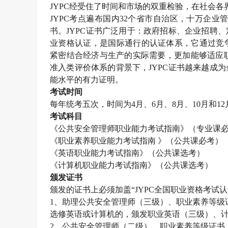
JYPC
经受住了时间和市场的双重检验，在社会各
JYPC
考点遍布国内
32
个省市自治区，十万企业
书。
JYPC
证书广泛用于：政府招标、企业招聘、
业资格认证，是国际通行的认证体系，它通过竞
紧密结合经济与生产的实际需要，更加能够适应职
准入类评价体系的背景下，
JYPC
证书越来越成为
能水平的有力证明。
考试时间
每年统考五次，时间为
4
月、
6
月、
8
月、
10
月和
12
考试科目
《公共安全管理师职业能力考试指南》（专业课
《职业素养职业能力考试指南 》（公共课必考）
《英语职业能力考试指南》（公共课选考）
《计算机职业能力考试指南》（公共课选考）
颁发证书
颁发的证书上必须加盖“
JYPC
全国职业资格考试认
1
、助理公共安全管理师（三级）、职业素养等级
选修英语或计算机的，颁发职业英语（三级）、
2
、公共安全管理师（二级）、职业素养等级证书