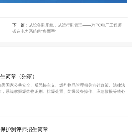
下一篇：
从设备到系统，从运行到管理——JYPC电厂工程师
锻造电力系统的“多面手”
招生简章（独家）
熟悉国家公共安全、反恐怖主义、爆炸物品管理相关方针政策、法律法
准，系统掌握爆炸物识别、排爆处置、防爆装备操作、应急救援等核心
，能在公安、武警、应急管理、安防机构等单位，从事爆炸物排查、拆
方案等专业技术应用性人才。
级保护测评师招生简章